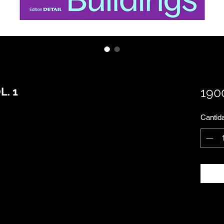
L. 1
190
Cantid