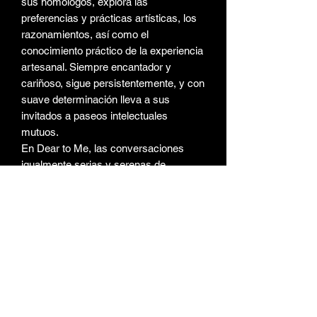
sus homólogos, explora las
preferencias y prácticas artísticas, los
razonamientos, así como el
conocimiento práctico de la experiencia
artesanal. Siempre encantador y
cariñoso, sigue persistentemente, y con
suave determinación lleva a sus
invitados a paseos intelectuales
mutuos.
En Dear to Me, las conversaciones
igualmente serias y serenas de
Zumthor con Anita con Anita Albus,
Aleida Assmann, Marcel Beyer, Hélène
Binet, Hannes Böhringer, Renate
Breuss, Claudia Comte, Bice Curiger,
Esther Kinsky, Ralf Konersmann, Walter
Lietha, Olga Neuwirth, Rebecca
Saunders, Karl Schlögel, Martin Seel,
Rudolf Walli y Wim Wenders se recogen
en diecisiete folletos que se mantienen