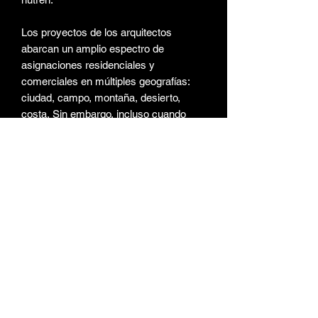
Los proyectos de los arquitectos
abarcan un amplio espectro de
asignaciones residenciales y
comerciales en múltiples geografías:
ciudad, campo, montaña, desierto,
costa. Sin embargo, incluso cuando
adaptan su vocabulario de diseño
fundamental para abordar las
diferencias en el programa y el
contexto, la firma de Messana O'Rorke
sigue siendo inconfundible en la forma
en que tallan el espacio y la luz. Sus
diseños fomentan simultáneamente
tanto la contemplación como la
vigorización, el reposo y la acción. No
hay esfuerzo por lograr un efecto
teatral, ni torturada calistenia
arquitectónica, simplemente una