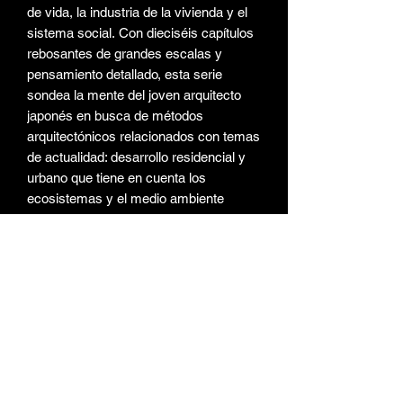
de vida, la industria de la vivienda y el
sistema social. Con dieciséis capítulos
rebosantes de grandes escalas y
pensamiento detallado, esta serie
sondea la mente del joven arquitecto
japonés en busca de métodos
arquitectónicos relacionados con temas
de actualidad: desarrollo residencial y
urbano que tiene en cuenta los
ecosistemas y el medio ambiente
global, hogares sin conexión a la red
alimentados por energía solar,
arquitectura y paisajismo que restaura
la salud del suelo, y diseño ecológico
que planifica la circulación de
materiales desde la producción hasta la
eliminación.