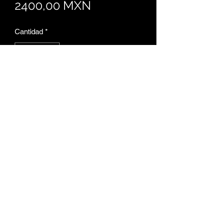
Precio
2400,00 MXN
Cantidad
*
Agregar al carrito
Fernando: Libros
Arquitectura
fernando.librosarquitectura@gmail.com
5519540270