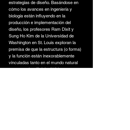
estrategias de diseño. Basándose en
cómo los avances en ingeniería y
biología están influyendo en la
producción e implementación del
diseño, los profesores Ram Dixit y
Sung Ho Kim de la Universidad de
Washington en St. Louis exploran la
premisa de que la estructura (o forma)
y la función están inexorablemente
vinculadas tanto en el mundo natural
como en el artificial. . Al liderar un curso
de experimentación e investigación
integrado en cuestiones técnicas y de
diseño que son transferibles a
aplicaciones del mundo real, su objetivo
es cambiar nuestras expectativas del
entorno construido.