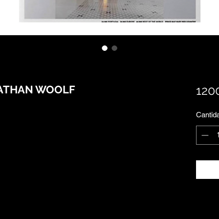
NATHAN WOOLF
120
Cantid